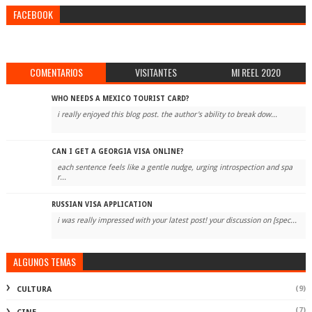
FACEBOOK
COMENTARIOS
VISITANTES
MI REEL 2020
WHO NEEDS A MEXICO TOURIST CARD?
i really enjoyed this blog post. the author's ability to break dow...
CAN I GET A GEORGIA VISA ONLINE?
each sentence feels like a gentle nudge, urging introspection and spa
r...
RUSSIAN VISA APPLICATION
i was really impressed with your latest post! your discussion on [spec...
ALGUNOS TEMAS
(9)
CULTURA
(7)