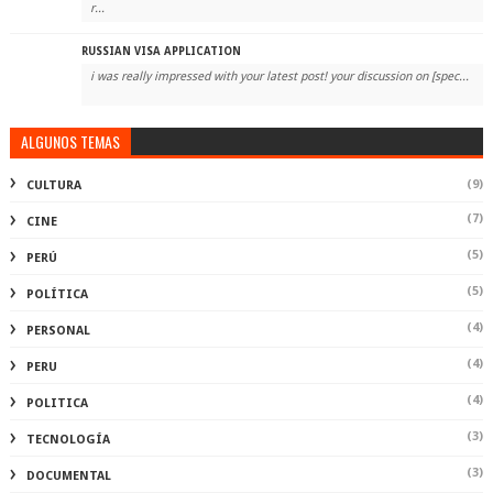
r...
RUSSIAN VISA APPLICATION
i was really impressed with your latest post! your discussion on [spec...
ALGUNOS TEMAS
(9)
CULTURA
(7)
CINE
(5)
PERÚ
(5)
POLÍTICA
(4)
PERSONAL
(4)
PERU
(4)
POLITICA
(3)
TECNOLOGÍA
(3)
DOCUMENTAL