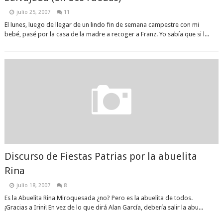
julio 25, 2007
11
El lunes, luego de llegar de un lindo fin de semana campestre con mi
bebé, pasé por la casa de la madre a recoger a Franz. Yo sabía que si l...
Discurso de Fiestas Patrias por la abuelita
Rina
julio 18, 2007
8
Es la Abuelita Rina Miroquesada ¿no? Pero es la abuelita de todos.
¡Gracias a Irini! En vez de lo que dirá Alan García, debería salir la abu...