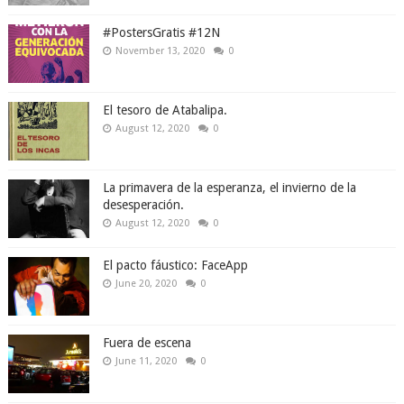
#PostersGratis #12N
November 13, 2020
0
El tesoro de Atabalipa.
August 12, 2020
0
La primavera de la esperanza, el invierno de la
desesperación.
August 12, 2020
0
El pacto fáustico: FaceApp
June 20, 2020
0
Fuera de escena
June 11, 2020
0