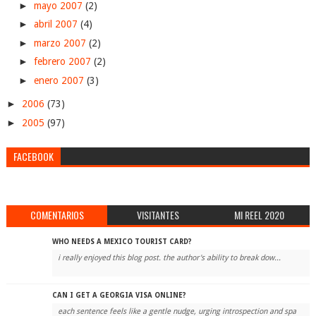
►
mayo 2007
(2)
►
abril 2007
(4)
►
marzo 2007
(2)
►
febrero 2007
(2)
►
enero 2007
(3)
►
2006
(73)
►
2005
(97)
FACEBOOK
COMENTARIOS
VISITANTES
MI REEL 2020
WHO NEEDS A MEXICO TOURIST CARD?
i really enjoyed this blog post. the author's ability to break dow...
CAN I GET A GEORGIA VISA ONLINE?
each sentence feels like a gentle nudge, urging introspection and spa