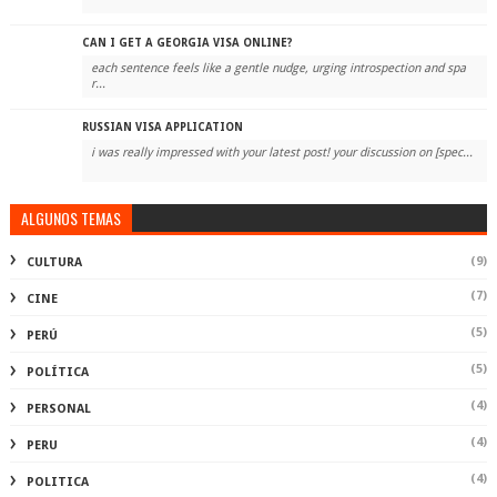
CAN I GET A GEORGIA VISA ONLINE?
each sentence feels like a gentle nudge, urging introspection and spa
r...
RUSSIAN VISA APPLICATION
i was really impressed with your latest post! your discussion on [spec...
ALGUNOS TEMAS
(9)
CULTURA
(7)
CINE
(5)
PERÚ
(5)
POLÍTICA
(4)
PERSONAL
(4)
PERU
(4)
POLITICA