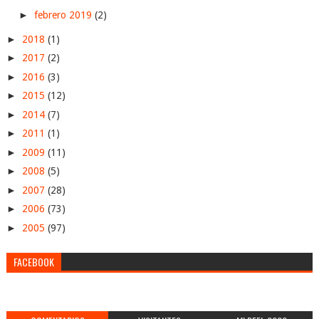
►
febrero 2019
(2)
►
2018
(1)
►
2017
(2)
►
2016
(3)
►
2015
(12)
►
2014
(7)
►
2011
(1)
►
2009
(11)
►
2008
(5)
►
2007
(28)
►
2006
(73)
►
2005
(97)
FACEBOOK