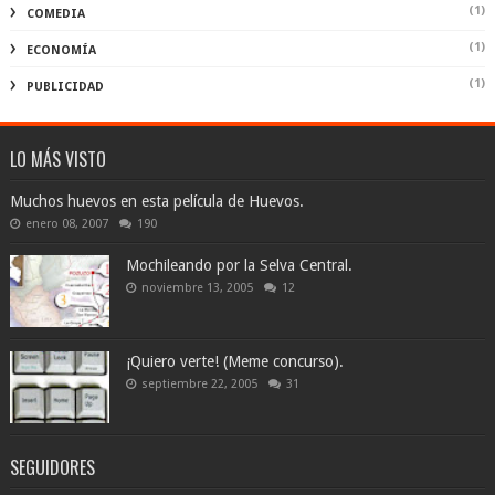
(1)
COMEDIA
(1)
ECONOMÍA
(1)
PUBLICIDAD
LO MÁS VISTO
Muchos huevos en esta película de Huevos.
enero 08, 2007
190
Mochileando por la Selva Central.
noviembre 13, 2005
12
¡Quiero verte! (Meme concurso).
septiembre 22, 2005
31
SEGUIDORES