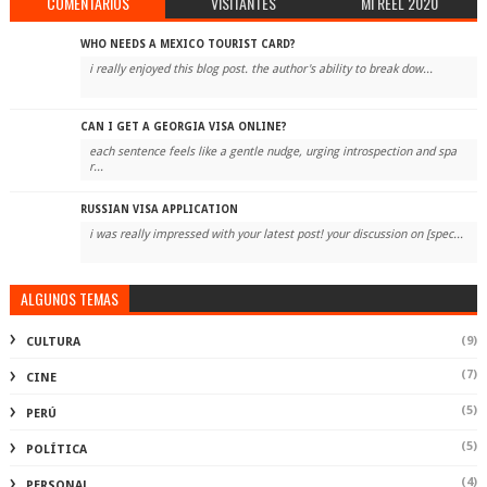
COMENTARIOS
VISITANTES
MI REEL 2020
WHO NEEDS A MEXICO TOURIST CARD?
i really enjoyed this blog post. the author's ability to break dow...
CAN I GET A GEORGIA VISA ONLINE?
each sentence feels like a gentle nudge, urging introspection and spa
r...
RUSSIAN VISA APPLICATION
i was really impressed with your latest post! your discussion on [spec...
ALGUNOS TEMAS
(9)
CULTURA
(7)
CINE
(5)
PERÚ
(5)
POLÍTICA
(4)
PERSONAL