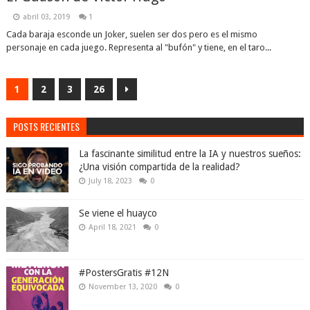
abril 03, 2019
1
Cada baraja esconde un Joker, suelen ser dos pero es el mismo
personaje en cada juego. Representa al "bufón" y tiene, en el taro...
1
2
3
26
POSTS RECIENTES
La fascinante similitud entre la IA y nuestros sueños:
¿Una visión compartida de la realidad?
July 18, 2023
0
Se viene el huayco
April 18, 2021
0
#PostersGratis #12N
November 13, 2020
0