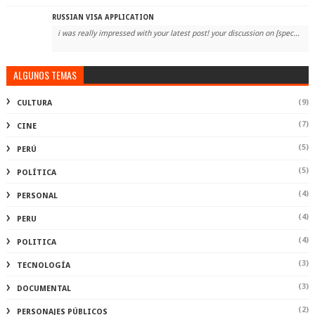
RUSSIAN VISA APPLICATION
i was really impressed with your latest post! your discussion on [spec...
ALGUNOS TEMAS
(9)
CULTURA
(7)
CINE
(5)
PERÚ
(5)
POLÍTICA
(4)
PERSONAL
(4)
PERU
(4)
POLITICA
(3)
TECNOLOGÍA
(3)
DOCUMENTAL
(2)
PERSONAJES PÚBLICOS