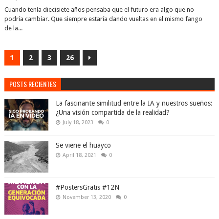
Cuando tenía diecisiete años pensaba que el futuro era algo que no
podría cambiar. Que siempre estaría dando vueltas en el mismo fango
de la...
1
2
3
26
POSTS RECIENTES
La fascinante similitud entre la IA y nuestros sueños:
¿Una visión compartida de la realidad?
July 18, 2023
0
Se viene el huayco
April 18, 2021
0
#PostersGratis #12N
November 13, 2020
0