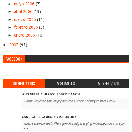
►
mayo 2006
(7)
►
abril 2006
(13)
►
marzo 2006
(11)
►
febrero 2006
(5)
►
enero 2006
(10)
►
2005
(97)
FACEBOOK
COMENTARIOS
VISITANTES
MI REEL 2020
WHO NEEDS A MEXICO TOURIST CARD?
i really enjoyed this blog post. the author's ability to break dow...
CAN I GET A GEORGIA VISA ONLINE?
each sentence feels like a gentle nudge, urging introspection and spa
r...