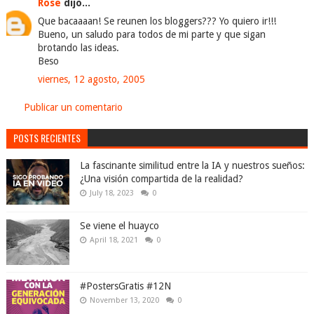
Rose
dijo...
Que bacaaaan! Se reunen los bloggers??? Yo quiero ir!!!
Bueno, un saludo para todos de mi parte y que sigan
brotando las ideas.
Beso
viernes, 12 agosto, 2005
Publicar un comentario
POSTS RECIENTES
La fascinante similitud entre la IA y nuestros sueños:
¿Una visión compartida de la realidad?
July 18, 2023
0
Se viene el huayco
April 18, 2021
0
#PostersGratis #12N
November 13, 2020
0