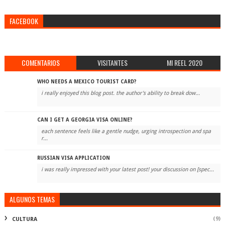
FACEBOOK
COMENTARIOS
VISITANTES
MI REEL 2020
WHO NEEDS A MEXICO TOURIST CARD?
i really enjoyed this blog post. the author's ability to break dow...
CAN I GET A GEORGIA VISA ONLINE?
each sentence feels like a gentle nudge, urging introspection and spa
r...
RUSSIAN VISA APPLICATION
i was really impressed with your latest post! your discussion on [spec...
ALGUNOS TEMAS
(9)
CULTURA