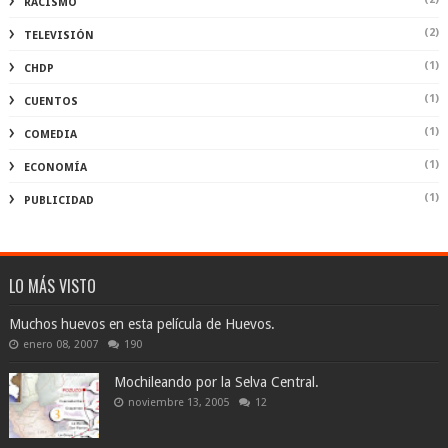
RACISMO
(2)
TELEVISIÓN
(1)
CHDP
(1)
CUENTOS
(1)
COMEDIA
(1)
ECONOMÍA
(1)
PUBLICIDAD
LO MÁS VISTO
Muchos huevos en esta película de Huevos.
enero 08, 2007
190
Mochileando por la Selva Central.
noviembre 13, 2005
12