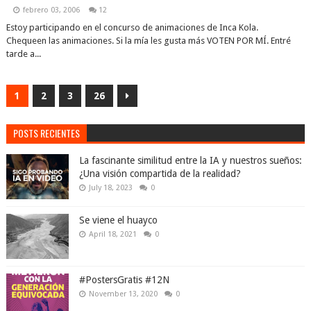
febrero 03, 2006
12
Estoy participando en el concurso de animaciones de Inca Kola.
Chequeen las animaciones. Si la mía les gusta más VOTEN POR MÍ. Entré
tarde a...
1
2
3
26
POSTS RECIENTES
La fascinante similitud entre la IA y nuestros sueños:
¿Una visión compartida de la realidad?
July 18, 2023
0
Se viene el huayco
April 18, 2021
0
#PostersGratis #12N
November 13, 2020
0