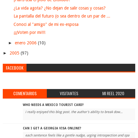
¿La vida agota? ¿No dejan de salir cosas y cosas?
La pantalla del futuro (o sea dentro de un par de ...
Conoci al "amigo" de mi ex-esposa
¡¡¡Voten por mi!!!
►
enero 2006
(10)
►
2005
(97)
FACEBOOK
COMENTARIOS
VISITANTES
MI REEL 2020
WHO NEEDS A MEXICO TOURIST CARD?
i really enjoyed this blog post. the author's ability to break dow...
CAN I GET A GEORGIA VISA ONLINE?
each sentence feels like a gentle nudge, urging introspection and spa