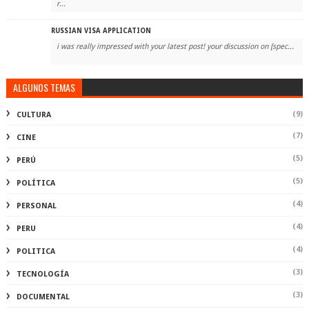
r...
RUSSIAN VISA APPLICATION
i was really impressed with your latest post! your discussion on [spec...
ALGUNOS TEMAS
(9)
CULTURA
(7)
CINE
(5)
PERÚ
(5)
POLÍTICA
(4)
PERSONAL
(4)
PERU
(4)
POLITICA
(3)
TECNOLOGÍA
(3)
DOCUMENTAL