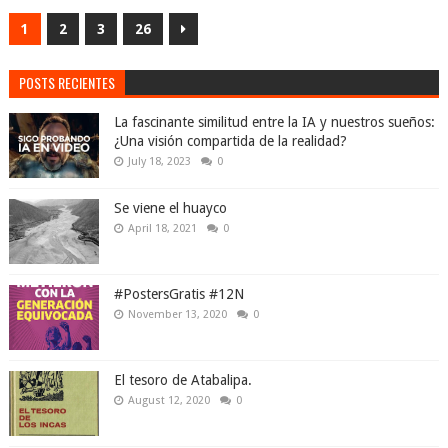
1
2
3
26
POSTS RECIENTES
La fascinante similitud entre la IA y nuestros sueños:
¿Una visión compartida de la realidad?
July 18, 2023
0
Se viene el huayco
April 18, 2021
0
#PostersGratis #12N
November 13, 2020
0
El tesoro de Atabalipa.
August 12, 2020
0