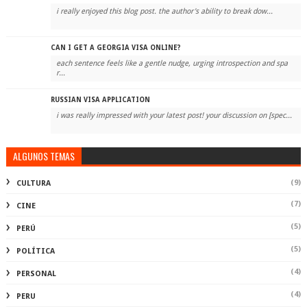
i really enjoyed this blog post. the author's ability to break dow...
CAN I GET A GEORGIA VISA ONLINE?
each sentence feels like a gentle nudge, urging introspection and spa
r...
RUSSIAN VISA APPLICATION
i was really impressed with your latest post! your discussion on [spec...
ALGUNOS TEMAS
(9)
CULTURA
(7)
CINE
(5)
PERÚ
(5)
POLÍTICA
(4)
PERSONAL
(4)
PERU