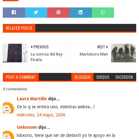
RELATED POSTS
PREVIOUS
NEXT
La sonrisa del Rey
Marloboro Man
Piraña
POST A COMMENT
BLOGGER
DISQUS
FACEBOOK
9 comentarios
Laura Martillo
dijo...
De lo q se entera uno, mientras webea...!
miércoles, 24 mayo, 2006
Unknown
dijo...
lobezno, tiene que ser de dietas!!! yo te apoyo en la