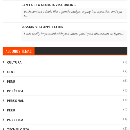
CAN I GET A GEORGIA VISA ONLINE?
each sentence feels like a gentle nudge, urging introspection and spa
r...
RUSSIAN VISA APPLICATION
i was really impressed with your latest post! your discussion on [spec...
ALGUNOS TEMAS
(9)
CULTURA
(7)
CINE
(5)
PERÚ
(5)
POLÍTICA
(4)
PERSONAL
(4)
PERU
(4)
POLITICA
(3)
TECNOLOGÍA