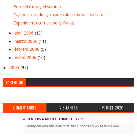
Entre el éxito y el suicidio.
Cajones cerrados y cajones abiertos: la sonrisa de...
Experimento con Lavoe (y Fania)
►
abril 2006
(13)
►
marzo 2006
(11)
►
febrero 2006
(5)
►
enero 2006
(10)
►
2005
(97)
FACEBOOK
COMENTARIOS
VISITANTES
MI REEL 2020
WHO NEEDS A MEXICO TOURIST CARD?
i really enjoyed this blog post. the author's ability to break dow...