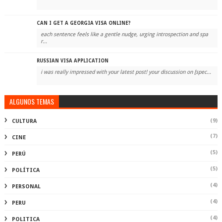
CAN I GET A GEORGIA VISA ONLINE?
each sentence feels like a gentle nudge, urging introspection and spa
r...
RUSSIAN VISA APPLICATION
i was really impressed with your latest post! your discussion on [spec...
ALGUNOS TEMAS
(9)
CULTURA
(7)
CINE
(5)
PERÚ
(5)
POLÍTICA
(4)
PERSONAL
(4)
PERU
(4)
POLITICA