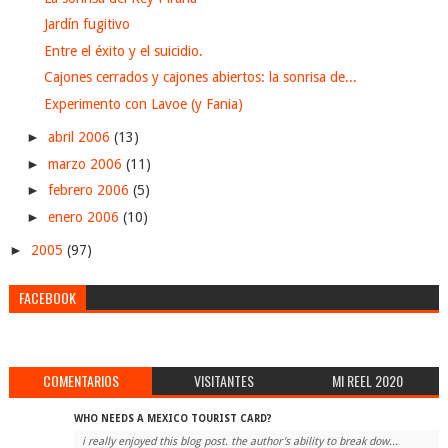
Jardín fugitivo
Entre el éxito y el suicidio.
Cajones cerrados y cajones abiertos: la sonrisa de...
Experimento con Lavoe (y Fania)
►
abril 2006
(13)
►
marzo 2006
(11)
►
febrero 2006
(5)
►
enero 2006
(10)
►
2005
(97)
FACEBOOK
COMENTARIOS
VISITANTES
MI REEL 2020
WHO NEEDS A MEXICO TOURIST CARD?
i really enjoyed this blog post. the author's ability to break dow...