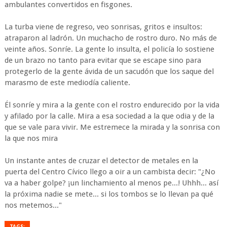
ambulantes convertidos en fisgones.
La turba viene de regreso, veo sonrisas, gritos e insultos:
atraparon al ladrón. Un muchacho de rostro duro. No más de
veinte años. Sonríe. La gente lo insulta, el policía lo sostiene
de un brazo no tanto para evitar que se escape sino para
protegerlo de la gente ávida de un sacudón que los saque del
marasmo de este mediodía caliente.
Él sonríe y mira a la gente con el rostro endurecido por la vida
y afilado por la calle. Mira a esa sociedad a la que odia y de la
que se vale para vivir. Me estremece la mirada y la sonrisa con
la que nos mira
Un instante antes de cruzar el detector de metales en la
puerta del Centro Cívico llego a oir a un cambista decir: "¿No
va a haber golpe? ¡un linchamiento al menos pe...! Uhhh... así
la próxima nadie se mete... si los tombos se lo llevan pa qué
nos metemos..."
TAGS: