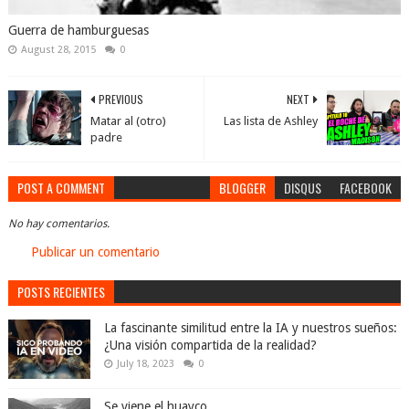
Guerra de hamburguesas
August 28, 2015
0
PREVIOUS
NEXT
Matar al (otro)
Las lista de Ashley
padre
POST A COMMENT
BLOGGER
DISQUS
FACEBOOK
No hay comentarios.
Publicar un comentario
POSTS RECIENTES
La fascinante similitud entre la IA y nuestros sueños:
¿Una visión compartida de la realidad?
July 18, 2023
0
Se viene el huayco