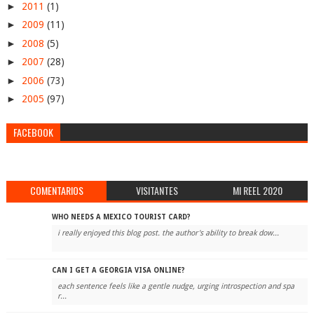
►
2011
(1)
►
2009
(11)
►
2008
(5)
►
2007
(28)
►
2006
(73)
►
2005
(97)
FACEBOOK
COMENTARIOS
VISITANTES
MI REEL 2020
WHO NEEDS A MEXICO TOURIST CARD?
i really enjoyed this blog post. the author's ability to break dow...
CAN I GET A GEORGIA VISA ONLINE?
each sentence feels like a gentle nudge, urging introspection and spa
r...