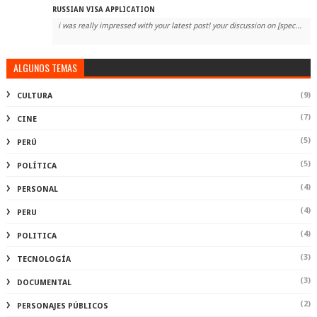
RUSSIAN VISA APPLICATION
i was really impressed with your latest post! your discussion on [spec...
ALGUNOS TEMAS
(9)
CULTURA
(7)
CINE
(5)
PERÚ
(5)
POLÍTICA
(4)
PERSONAL
(4)
PERU
(4)
POLITICA
(3)
TECNOLOGÍA
(3)
DOCUMENTAL
(2)
PERSONAJES PÚBLICOS