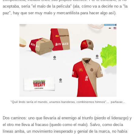
aceptaba, sería "el malo de la película" (ala, cómo va a decirle no a "la
paz", hay que ser muy malo y mercantilista para hacer algo así).
.
"Qué lindo sería el mundo, unamos banderas, combinemos himnos"... parfavar..
Dos caminos: uno que llevaría al enemigo al triunfo (pierdo el liderazgo) y
el otro me lleva al fracaso (quedo como el malo). Salvo, como decía
líneas arriba, un movimiento inesperado y genial de la marca, no había