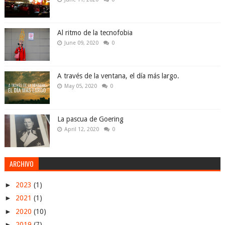
Al ritmo de la tecnofobia
June 09, 2020
0
A través de la ventana, el día más largo.
May 05, 2020
0
La pascua de Goering
April 12, 2020
0
ARCHIVO
►
2023
(1)
►
2021
(1)
►
2020
(10)
►
2019
(7)