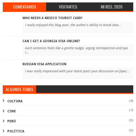
COMENTARIOS
VISITANTES
MI REEL 2020
WHO NEEDS A MEXICO TOURIST CARD?
i really enjoyed this blog post. the author's ability to break dow...
CAN I GET A GEORGIA VISA ONLINE?
each sentence feels like a gentle nudge, urging introspection and spa
r...
RUSSIAN VISA APPLICATION
i was really impressed with your latest post! your discussion on [spec...
ALGUNOS TEMAS
(9)
CULTURA
(7)
CINE
(5)
PERÚ
(5)
POLÍTICA