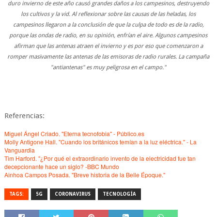
duro invierno de este año causó grandes daños a los campesinos, destruyendo
los cultivos y la vid. Al reflexionar sobre las causas de las heladas, los
campesinos llegaron a la conclusión de que la culpa de todo es de la radio,
porque las ondas de radio, en su opinión, enfrían el aire. Algunos campesinos
afirman que las antenas atraen el invierno y es por eso que comenzaron a
romper masivamente las antenas de las emisoras de radio rurales. La campaña
"antiantenas" es muy peligrosa en el campo."
Referencias:
Miguel Ángel Criado. "Eterna tecnofobia" - Público.es
Molly Antigone Hall. "Cuando los británicos temían a la luz eléctrica." - La
Vanguardia
Tim Harford. "¿Por qué el extraordinario invento de la electricidad fue tan
decepcionante hace un siglo? -BBC Mundo
Ainhoa Campos Posada. "Breve historia de la Belle Époque."
TAGS:
5G
CORONAVIRUS
TECNOLOGÍA