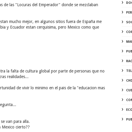
DO
as de las "Locuras del Emperador" donde se mezclaban
PE
estan mucho mejor, en algunos sitios fuera de España me
SO
ombia y Ecuador estan cerquisima, pero Mexico como que
CO
MA
PUB
RA
stra la falta de cultura global por parte de personas que no
TE
as realidades...
CH
ortunidad de vivir lo minimo en el pais de la "educacion mas
CU
CO
egunta...
EC
PU
se van para alla.
n Mexico cierto??