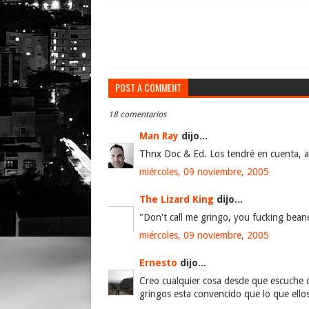
POST A COMMENT
18 comentarios
Man Ray
dijo...
Thnx Doc & Ed. Los tendré en cuenta, 
miércoles, 09 noviembre, 2005
The Lizard King
dijo...
"Don't call me gringo, you fucking beane
miércoles, 09 noviembre, 2005
Ernesto
dijo...
Creo cualquier cosa desde que escuche 
gringos esta convencido que lo que ellos 