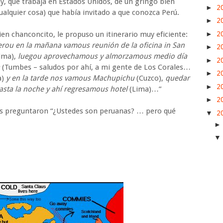
, que trabaja en Estados Unidos, de un gringo bien
►
2
cualquier cosa) que había invitado a que conozca Perú.
►
2
►
2
ien chanconcito, le propuso un itinerario muy eficiente:
erou en la mañana vamous reunión de la oficina in San
►
2
ima),
luegou aprovechamous y almorzamous medio día
►
2
a
(Tumbes – saludos por ahí, a mi gente de Los Corales…
►
2
a)
y en la tarde nos vamous Machupichu
(Cuzco),
quedar
►
2
asta la noche y ahí regresamous hotel
(Lima)…”
►
2
 les preguntaron “¿Ustedes son peruanas? … pero qué
▼
2