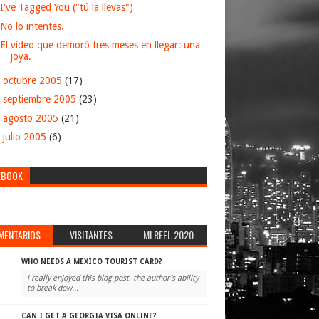
I've Tagged You ("tú la llevas")
No lo intentes.
El video que demoró tres meses en llegar: una
joya.
►
octubre 2005
(17)
►
septiembre 2005
(23)
►
agosto 2005
(21)
►
julio 2005
(6)
EBOOK
MENTARIOS
VISITANTES
MI REEL 2020
WHO NEEDS A MEXICO TOURIST CARD?
i really enjoyed this blog post. the author's ability
to break dow...
CAN I GET A GEORGIA VISA ONLINE?