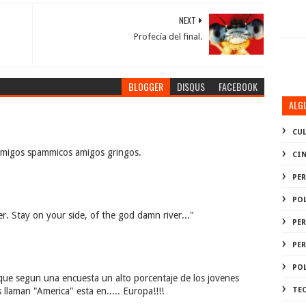
NEXT
Profecía del final.
BLOGGER
DISQUS
FACEBOOK
ALG
CU
amigos spammicos amigos gringos.
CI
PE
PO
r. Stay on your side, of the god damn river..."
PE
PE
PO
que segun una encuesta un alto porcentaje de los jovenes
llaman "America" esta en..... Europa!!!!
TE