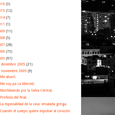
016
(3)
015
(12)
014
(7)
011
(1)
009
(11)
008
(5)
007
(28)
006
(73)
005
(97)
►
diciembre 2005
(21)
▼
noviembre 2005
(9)
Me aburrí.
Me voy pa La Merced.
Mochileando por la Selva Central.
Profecía del final.
La especialidad de la casa: ensalada gringa.
Cuando el cuerpo quiere expulsar al corazón.