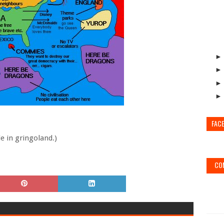
FAC
e in gringoland.)
CO