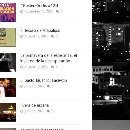
#PostersGratis #12N
November 13, 2020
0
El tesoro de Atabalipa.
August 12, 2020
0
La primavera de la esperanza, el
invierno de la desesperación.
August 12, 2020
0
El pacto fáustico: FaceApp
June 20, 2020
0
Fuera de escena
June 11, 2020
0