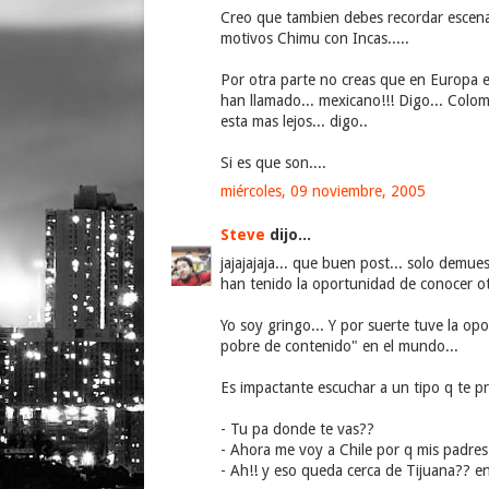
Creo que tambien debes recordar escen
motivos Chimu con Incas.....
Por otra parte no creas que en Europa 
han llamado... mexicano!!! Digo... Col
esta mas lejos... digo..
Si es que son....
miércoles, 09 noviembre, 2005
Steve
dijo...
jajajajaja... que buen post... solo demue
han tenido la oportunidad de conocer otr
Yo soy gringo... Y por suerte tuve la op
pobre de contenido" en el mundo...
Es impactante escuchar a un tipo q te pr
- Tu pa donde te vas??
- Ahora me voy a Chile por q mis padres 
- Ah!! y eso queda cerca de Tijuana?? e