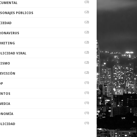
(3)
CUMENTAL
(2)
RSONAJES PÚBLICOS
(2)
CIEDAD
(2)
RONAVIRUS
(2)
RKETING
(2)
LICIDAD VIRAL
(2)
CISMO
(2)
LEVISIÓN
(1)
DP
(1)
ENTOS
(1)
MEDIA
(1)
ONOMÍA
(1)
BLICIDAD