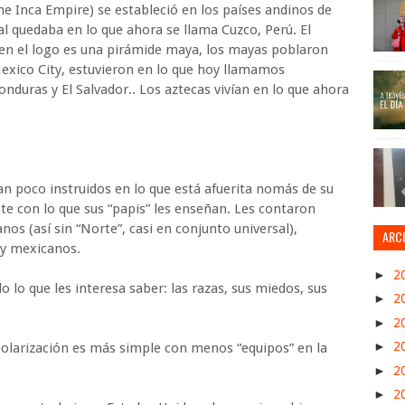
he Inca Empire) se estableció en los países andinos de
al quedaba en lo que ahora se llama Cuzco, Perú. El
 en el logo es una pirámide maya, los mayas poblaron
xico City, estuvieron en lo que hoy llamamos
nduras y El Salvador.. Los aztecas vivían en lo que ahora
an poco instruidos en lo que está afuerita nomás de su
nte con lo que sus “papis” les enseñan. Les contaron
os (así sin “Norte”, casi en conjunto universal),
ARC
 y mexicanos.
►
2
o lo que les interesa saber: las razas, sus miedos, sus
►
2
►
2
►
2
polarización es más simple con menos “equipos” en la
►
2
►
2