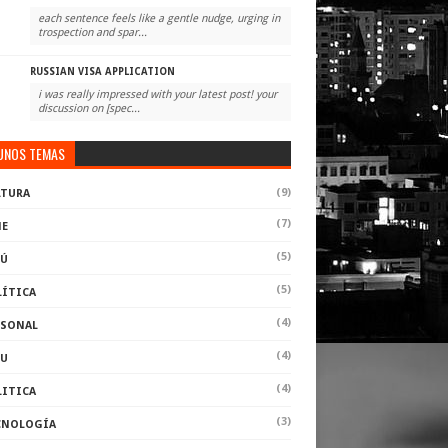
each sentence feels like a gentle nudge, urging in
trospection and spar...
RUSSIAN VISA APPLICATION
i was really impressed with your latest post! your
discussion on [spec...
UNOS TEMAS
(9)
LTURA
(7)
NE
(5)
RÚ
(5)
LÍTICA
(4)
RSONAL
(4)
RU
(4)
LITICA
(3)
CNOLOGÍA