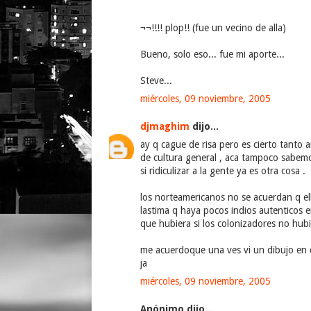
¬¬!!!! plop!! (fue un vecino de alla)
Bueno, solo eso... fue mi aporte...
Steve...
miércoles, 09 noviembre, 2005
djmaghim
dijo...
ay q cague de risa pero es cierto tanto a
de cultura general , aca tampoco sabem
si ridiculizar a la gente ya es otra cosa .
los norteamericanos no se acuerdan q ell
lastima q haya pocos indios autenticos 
que hubiera si los colonizadores no hub
me acuerdoque una ves vi un dibujo en q
ja
miércoles, 09 noviembre, 2005
Anónimo dijo...