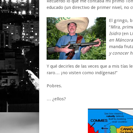
Recuerdo lo que me contaba mi primo Tony
educado (un directivo de primer nivel, no 
El gringo, b
“
Mira, prim
Isidro
(en L
en Máncor
manda frut
y conocer h
Y qué decirles de las veces que a mis tías
raro… ¡no visten como indígenas!”
Pobres.
… ¿ellos?