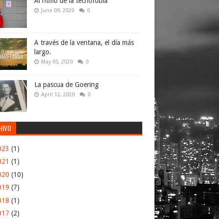
Al ritmo de la tecnofobia
June 09, 2020
0
A través de la ventana, el día más
largo.
May 05, 2020
0
La pascua de Goering
April 12, 2020
0
HIVO
023
(1)
021
(1)
020
(10)
019
(7)
018
(1)
017
(2)