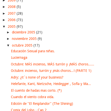
►
2009
(11)
►
2008
(5)
►
2007
(28)
►
2006
(73)
▼
2005
(97)
►
diciembre 2005
(21)
►
noviembre 2005
(9)
▼
octubre 2005
(17)
Educación Sexual para niñas.
Luciernaga
Octubre: MÁS incienso, MÁS turrón y ¡MÁS choros......
Octubre: incienso, turrón y ¡más choros...! (PARTE 1)
Adry: ¿it´s none of your business?
Helefante, Kant, Nietzsche, Heidegger , Sofía y Ma...
El cuento de hadas mas corto. (*)
Cuando el viento cobra vida.
Edición de "El Resplandor" (The Shining)
Comix del Lobo - Cap 2