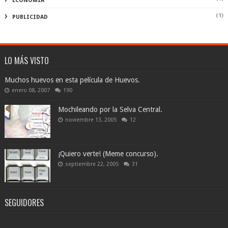
ECONOMÍA
(1)
PUBLICIDAD
LO MÁS VISTO
Muchos huevos en esta película de Huevos.
enero 08, 2007
190
Mochileando por la Selva Central.
noviembre 13, 2005
12
¡Quiero verte! (Meme concurso).
septiembre 22, 2005
31
SEGUIDORES