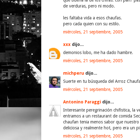
que buena la de los chifas. con pan? pa
de verduras, pero ni modo.
les faltaba vida a esos chaufas.
pero cada quien con su estilo.
miércoles, 21 septiembre, 2005
xxx
dijo...
demonios lobo, me ha dado hambre.
miércoles, 21 septiembre, 2005
michperu
dijo...
Suerte en tu búsqueda del Arroz Chaufa
miércoles, 21 septiembre, 2005
Antonino Paraggi
dijo...
Interesante peregrinación chifistica, la
entramos a un restaurant de comida Sech
chaufan tenia menos sabor que nuestro c
deliciosa y realmente hot, pero era un p
miércoles, 21 septiembre, 2005