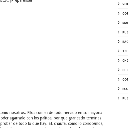
ICA. ¡Prepárense!
SO
CO
MA
PUB
RA
TE
CH
CU
CO
EC
PU
 como nosotros. Ellos comen de todo hervido en su mayoría
 poder agarrarlo con los palitos, por que graneado terminas
 y probar de todo lo que hay. EL chaufa, como lo conocemos,