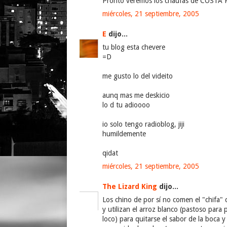
Pronto veremos los chaufas de COSTA R
miércoles, 21 septiembre, 2005
E
dijo...
tu blog esta chevere
=D
me gusto lo del videito
aunq mas me deskicio
lo d tu adioooo
io solo tengo radioblog, jiji
humildemente
qidat
miércoles, 21 septiembre, 2005
The Lizard King
dijo...
Los chino de por sí no comen el "chifa"
y utilizan el arroz blanco (pastoso para
loco) para quitarse el sabor de la boca