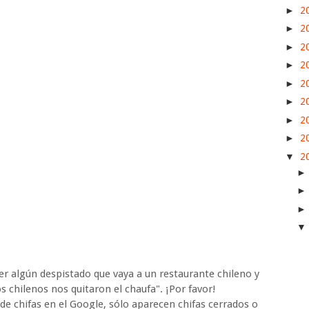
►
2
►
2
►
2
►
2
►
2
►
2
►
2
►
2
▼
2
er algún despistado que vaya a un restaurante chileno y
s chilenos nos quitaron el chaufa". ¡Por favor!
e chifas en el Google, sólo aparecen chifas cerrados o