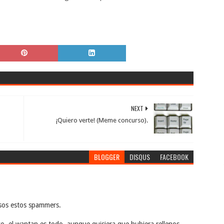
NEXT
¡Quiero verte! (Meme concurso).
BLOGGER
DISQUS
FACEBOOK
sos estos spammers.