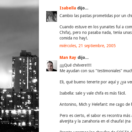
Isabella
dijo...
Cambio las pastas prometidas por un chi
Cuando estuve en los yunaites fuí a come
Chifa), pero no pasaba nada, tenìa unas
comida no hay!.
miércoles, 21 septiembre, 2005
Man Ray
dijo...
¡¡¡¡Qué chévere!!!!
Me ayudan con sus "testimoniales" muc
Eli, qué bueno tenerte por aquí y ¿ya ve
Isabella: sale y vale chifa es más fácil.
Antonino, Mich y Helefant: me cago de 
Pero es cierto, el sabor es recontra má
alverjita y la zanahoria en el chaufa! (na