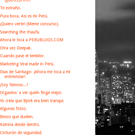
Te extraño.
Pura boca. Asi es mi Perú.
¡Quiero verte! (Meme concurso).
Searching the chaufa.
Ahora le toca a PERUBLOGS.COM
Otra vez Deepak.
Cuando pase el temblor.
Marketing Viral made in Perú.
Dias de Santiago: ¡Ahora me toca a mí
entrevistar!
¡Soy famoso...!
Orgasmo: a ver quién finge mejor.
Yo creía que Björk era bien tranqui.
Algunas fotos.
Besos que duelen.
Katrina desde dentro.
Cinturón de seguridad.