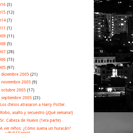
016
(3)
015
(12)
014
(7)
011
(1)
009
(11)
008
(5)
007
(28)
006
(73)
005
(97)
►
diciembre 2005
(21)
►
noviembre 2005
(9)
►
octubre 2005
(17)
▼
septiembre 2005
(23)
Los chinos atrasaron a Harry Potter.
Robo, asalto y secuestro (¡Qué semana!)
Sr. Cabeza de Huevo (1era parte)
A ver niños: ¿Cómo suena un huracán?
¡¡¡BUSSSHH!!!