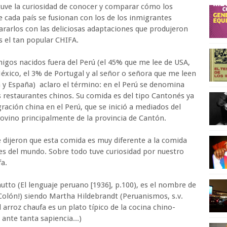
uve la curiosidad de conocer y comparar cómo los
e cada país se fusionan con los de los inmigrantes
rarlos con las deliciosas adaptaciones que produjeron
s el tan popular CHIFA.
igos nacidos fuera del Perú (el 45% que me lee de USA,
éxico, el 3% de Portugal y al señor o señora que me leen
 y España) aclaro el término: en el Perú se denomina
os restaurantes chinos. Su comida es del tipo Cantonés ya
ración china en el Perú, que se inició a mediados del
provino principalmente de la provincia de Cantón.
dijeron que esta comida es muy diferente a la comida
es del mundo. Sobre todo tuve curiosidad por nuestro
fa.
tto (El lenguaje peruano [1936], p.100), es el nombre de
¡Colón!) siendo Martha Hildebrandt (Peruanismos, s.v.
l arroz chaufa es un plato típico de la cocina chino-
ante tanta sapiencia...)