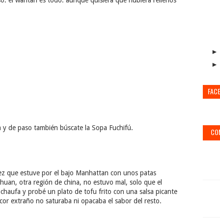
so. el wantan es todo. aunque quisiera que hubiera rellenos
FAC
 y de paso también búscate la Sopa Fuchifú.
CO
 vez que estuve por el bajo Manhattan con unos patas
uan, otra región de china, no estuvo mal, solo que el
haufa y probé un plato de tofu frito con una salsa picante
icor extraño no saturaba ni opacaba el sabor del resto.