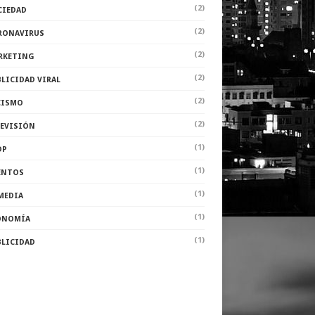
(2)
CIEDAD
(2)
RONAVIRUS
(2)
RKETING
(2)
LICIDAD VIRAL
(2)
CISMO
(2)
LEVISIÓN
(1)
DP
(1)
ENTOS
(1)
MEDIA
(1)
ONOMÍA
(1)
BLICIDAD