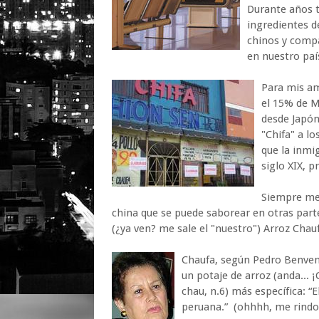
Durante años t
ingredientes d
chinos y compa
en nuestro paí
Para mis am
el 15% de M
desde Japón
"Chifa" a l
que la inmig
siglo XIX, 
Siempre me 
china que se puede saborear en otras part
(¿ya ven? me sale el "nuestro") Arroz Chau
Chaufa, según Pedro Benvenu
un potaje de arroz (anda... 
chau, n.6) más específica: “E
peruana.” (ohhhh, me rindo 