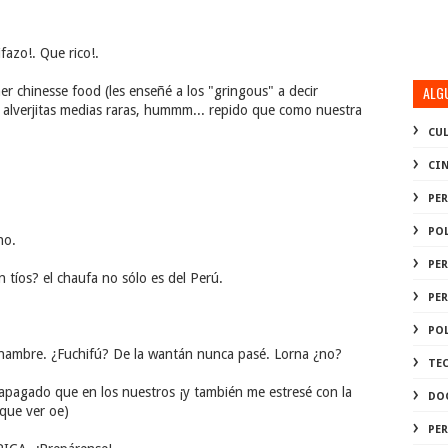
fazo!. Que rico!.
ALG
r chinesse food (les enseñé a los "gringous" a decir
 alverjitas medias raras, hummm... repido que como nuestra
CU
CI
PE
PO
ho.
PE
n tíos? el chaufa no sólo es del Perú.
PE
PO
hambre. ¿Fuchifú? De la wantán nunca pasé. Lorna ¿no?
TE
s apagado que en los nuestros ¡y también me estresé con la
DO
 que ver oe)
PE