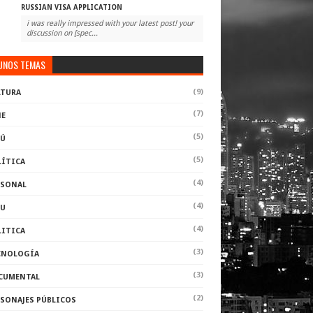
RUSSIAN VISA APPLICATION
i was really impressed with your latest post! your
discussion on [spec...
UNOS TEMAS
(9)
LTURA
(7)
NE
(5)
RÚ
(5)
LÍTICA
(4)
RSONAL
(4)
RU
(4)
LITICA
(3)
CNOLOGÍA
(3)
CUMENTAL
(2)
RSONAJES PÚBLICOS