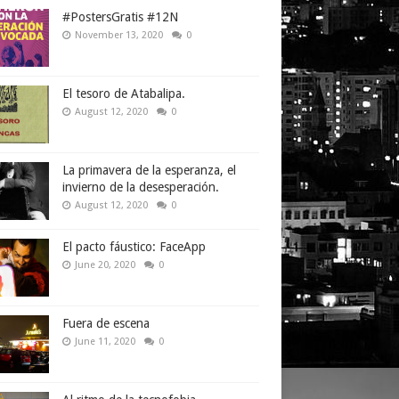
#PostersGratis #12N
November 13, 2020
0
El tesoro de Atabalipa.
August 12, 2020
0
La primavera de la esperanza, el
invierno de la desesperación.
August 12, 2020
0
El pacto fáustico: FaceApp
June 20, 2020
0
Fuera de escena
June 11, 2020
0