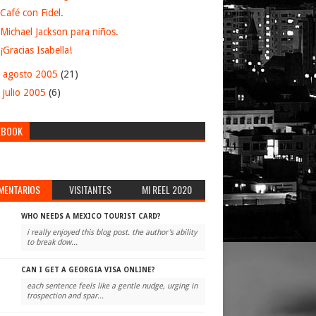
Café con Fidel.
Michael Jackson para niños.
¡Gracias Isabella!
►
agosto 2005
(21)
►
julio 2005
(6)
EBOOK
MENTARIOS
VISITANTES
MI REEL 2020
WHO NEEDS A MEXICO TOURIST CARD?
i really enjoyed this blog post. the author's ability
to break dow...
CAN I GET A GEORGIA VISA ONLINE?
each sentence feels like a gentle nudge, urging in
trospection and spar...