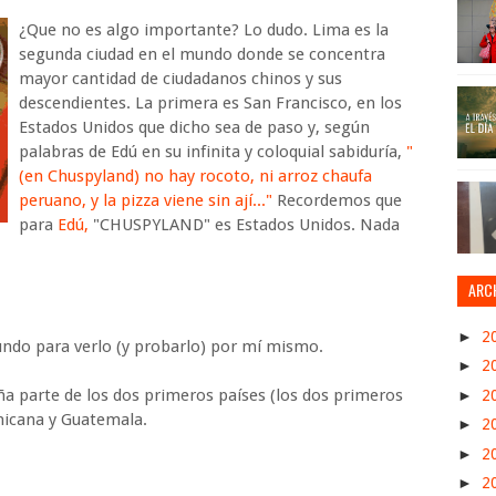
¿Que no es algo importante? Lo dudo. Lima es la
segunda ciudad en el mundo donde se concentra
mayor cantidad de ciudadanos chinos y sus
descendientes. La primera es San Francisco, en los
Estados Unidos que dicho sea de paso y, según
palabras de Edú en su infinita y coloquial sabiduría,
"
(en Chuspyland) no hay rocoto, ni arroz chaufa
peruano, y la pizza viene sin ají..."
Recordemos que
para
Edú,
"CHUSPYLAND" es Estados Unidos. Nada
ARC
►
2
mundo para verlo (y probarlo) por mí mismo.
►
2
a parte de los dos primeros países (los dos primeros
►
2
nicana y Guatemala.
►
2
►
2
►
2