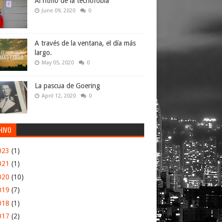
Al ritmo de la tecnofobia
June 09, 2020
0
A través de la ventana, el día más
largo.
May 05, 2020
0
La pascua de Goering
April 12, 2020
0
HIVO
023
(1)
021
(1)
020
(10)
019
(7)
018
(1)
017
(2)