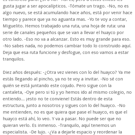
gusta jugar a ser apocalípticos. -Tómate un trago. -No, no es
algo nuevo, se está acumulando hace años, está por venir hace
tiempo y parece que ya no aguanta mas. -Yo te voy a contar,
Miguelito. Hemos trabajado una ruta, una hoja de ruta: una
serie de canales pequeños que se van a llevar el huayco por
otro lado. -Eso no va a alcanzar. Esto es muy grande para eso.
-No sabes nada, no podemos cambiar todo lo construido aquí.
Deja que esa ruta funcione y desfogue, con eso vamos a estar
tranquilos.
Diez años después: -¿Otra vez vienes con lo del huayco? Ya me
estás llegando al pincho, ya no te voy a invitar. -No sé con
quién se está juntando este cojudo. Pero sigue con la
cantaleta, -Oye pero si tú y yo hemos ido al mismo colegio, no
entiendo... ¡esto no te conviene! Estás dentro de esta
estructura, junto a nosotros y sigues con lo del huayco. -No
me entienden, no es que quiera que pase el huayco, es que el
huayco está ahí, lo veo. Y va a pasar. No puede ser que no
quieran verlo. Es inmenso. -Tranquilo, aquí tenemos un
especialista. -De lujo. -¿Va a dejarle espacio y reordenar la