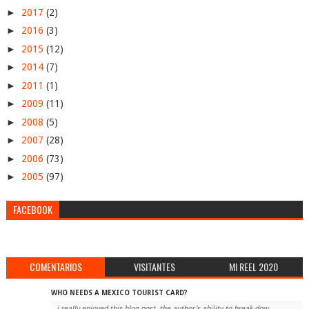
►
2017
(2)
►
2016
(3)
►
2015
(12)
►
2014
(7)
►
2011
(1)
►
2009
(11)
►
2008
(5)
►
2007
(28)
►
2006
(73)
►
2005
(97)
FACEBOOK
COMENTARIOS
VISITANTES
MI REEL 2020
WHO NEEDS A MEXICO TOURIST CARD?
i really enjoyed this blog post. the author's ability to break dow...