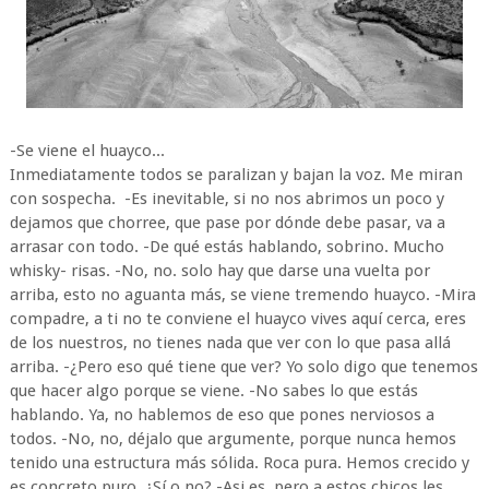
-Se viene el huayco...
Inmediatamente todos se paralizan y bajan la voz. Me miran
con sospecha. -Es inevitable, si no nos abrimos un poco y
dejamos que chorree, que pase por dónde debe pasar, va a
arrasar con todo. -De qué estás hablando, sobrino. Mucho
whisky- risas. -No, no. solo hay que darse una vuelta por
arriba, esto no aguanta más, se viene tremendo huayco. -Mira
compadre, a ti no te conviene el huayco vives aquí cerca, eres
de los nuestros, no tienes nada que ver con lo que pasa allá
arriba. -¿Pero eso qué tiene que ver? Yo solo digo que tenemos
que hacer algo porque se viene. -No sabes lo que estás
hablando. Ya, no hablemos de eso que pones nerviosos a
todos. -No, no, déjalo que argumente, porque nunca hemos
tenido una estructura más sólida. Roca pura. Hemos crecido y
es concreto puro. ¿Sí o no? -Asi es, pero a estos chicos les