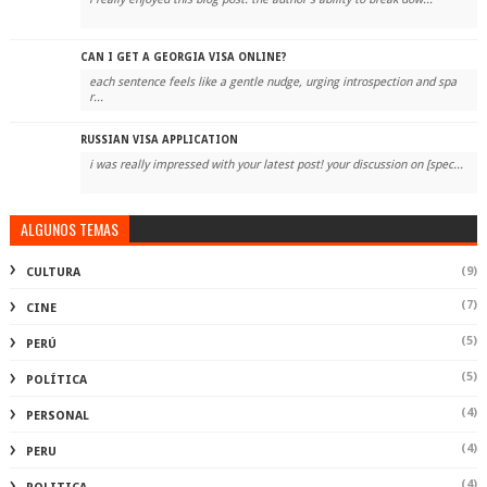
CAN I GET A GEORGIA VISA ONLINE?
each sentence feels like a gentle nudge, urging introspection and spa
r...
RUSSIAN VISA APPLICATION
i was really impressed with your latest post! your discussion on [spec...
ALGUNOS TEMAS
(9)
CULTURA
(7)
CINE
(5)
PERÚ
(5)
POLÍTICA
(4)
PERSONAL
(4)
PERU
(4)