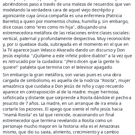
abriéndonos paso a través de una maleza de recuerdos que van
modelando la verdadera cara de aquel viejo decrépito y
agonizante cuya única compañía es una enfermera (Patricia
Barreto) a quien por momentos cholea, humilla y, sin embargo,
dice cosas como "eres como mi hija", dibujando una
estremecedora metáfora de las relaciones entre clases sociales:
vertical, paternal y profundamente despectiva. Muy reconocible
y, por si quedase duda, subrayada en el momento en el que en
la TV aparece Juan Velasco Alvarado dando un discurso y Don
Jesús explota: "¡Quítame a este infeliz pobre diablo!" a la vez que
es retrucado por la cuidadora: "¡Pero dicen que la gente lo
quiere!" pataleta que termina con el televisor apagado.
Sin embargo la gran metáfora, son varias pues es una obra
cargada de simbolismo, es aquella de la nodriza "Rosita", mujer
amazónica que cuidaba a Don Jesús de niño y cuyo recuerdo
aparece en contraposición al de la madre: mujer hermosa,
sofisticada y distante que sorprende a Rosita dándole el pecho a
Jesucito de 7 años. La madre, en un arranque de ira envía a
cortarle los pezones. El apego que siente el niño Jesús hacia
"mamá Rosita" es tal que reincide, ocasionando un final
estremecedor que termina revelando a Rosita como un
personaje mucho mayor en la historia: ella es el Amazonas
mismo, que dio su savia, alimento, crecimiento y a cambio