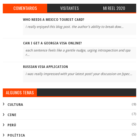
COMENTARIOS
VISITANTES
MI REEL 2020
WHO NEEDS A MEXICO TOURIST CARD?
i really enjoyed this blog post. the author's ability to break dow...
CAN I GET A GEORGIA VISA ONLINE?
each sentence feels like a gentle nudge, urging introspection and spa
r...
RUSSIAN VISA APPLICATION
i was really impressed with your latest post! your discussion on [spec...
ALGUNOS TEMAS
(9)
CULTURA
(7)
CINE
(5)
PERÚ
(5)
POLÍTICA