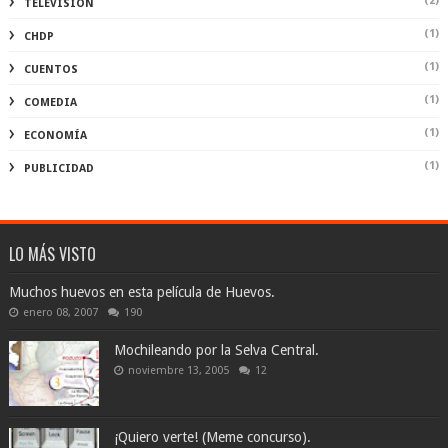
(2)
TELEVISIÓN
(1)
CHDP
(1)
CUENTOS
(1)
COMEDIA
(1)
ECONOMÍA
(1)
PUBLICIDAD
LO MÁS VISTO
Muchos huevos en esta película de Huevos.
enero 08, 2007
190
Mochileando por la Selva Central.
noviembre 13, 2005
12
¡Quiero verte! (Meme concurso).