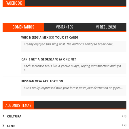
FACEBOOK
COMENTARIOS
VISITANTES
MI REEL 2020
WHO NEEDS A MEXICO TOURIST CARD?
i really enjoyed this blog post. the author's ability to break dow...
CAN I GET A GEORGIA VISA ONLINE?
each sentence feels like a gentle nudge, urging introspection and spa
r...
RUSSIAN VISA APPLICATION
i was really impressed with your latest post! your discussion on [spec...
ALGUNOS TEMAS
(9)
CULTURA
(7)
CINE