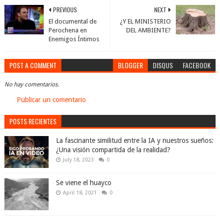
PREVIOUS
NEXT
El documental de
¿Y EL MINISTERIO
Perochena en
DEL AMBIENTE?
Enemigos Íntimos
POST A COMMENT
BLOGGER
DISQUS
FACEBOOK
No hay comentarios.
Publicar un comentario
POSTS RECIENTES
La fascinante similitud entre la IA y nuestros sueños:
¿Una visión compartida de la realidad?
July 18, 2023
0
Se viene el huayco
April 18, 2021
0