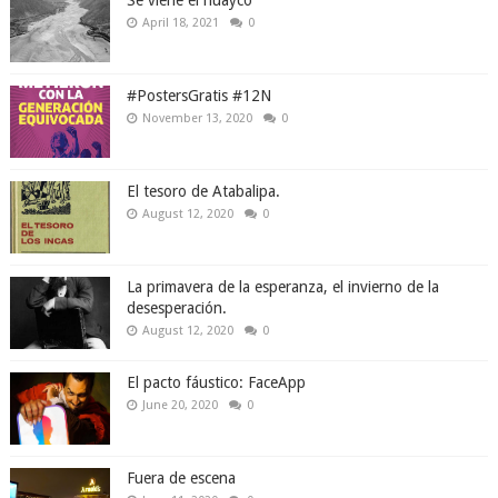
Se viene el huayco
April 18, 2021
0
#PostersGratis #12N
November 13, 2020
0
El tesoro de Atabalipa.
August 12, 2020
0
La primavera de la esperanza, el invierno de la
desesperación.
August 12, 2020
0
El pacto fáustico: FaceApp
June 20, 2020
0
Fuera de escena