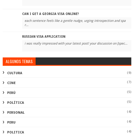
CAN I GET A GEORGIA VISA ONLINE?
each sentence feels like a gentle nudge, urging introspection and spa
r...
RUSSIAN VISA APPLICATION
i was really impressed with your latest post! your discussion on [spec...
ALGUNOS TEMAS
(9)
CULTURA
(7)
CINE
(5)
PERÚ
(5)
POLÍTICA
(4)
PERSONAL
(4)
PERU
(4)
POLITICA