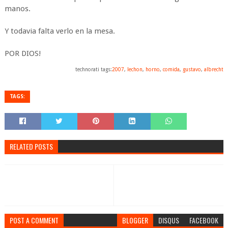
manos.
Y todavia falta verlo en la mesa.
POR DIOS!
technorati tags:
2007
,
lechon
,
horno
,
comida
,
gustavo
,
albrecht
TAGS:
RELATED POSTS
POST A COMMENT
BLOGGER
DISQUS
FACEBOOK