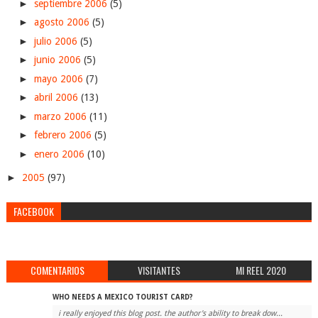
►
septiembre 2006
(5)
►
agosto 2006
(5)
►
julio 2006
(5)
►
junio 2006
(5)
►
mayo 2006
(7)
►
abril 2006
(13)
►
marzo 2006
(11)
►
febrero 2006
(5)
►
enero 2006
(10)
►
2005
(97)
FACEBOOK
COMENTARIOS
VISITANTES
MI REEL 2020
WHO NEEDS A MEXICO TOURIST CARD?
i really enjoyed this blog post. the author's ability to break dow...