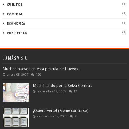
(1)
CUENTOS
(1)
COMEDIA
(1)
ECONOMÍA
(1)
PUBLICIDAD
LO MÁS VISTO
Muchos huevos en esta película de Huevos.
enero 08, 2007
190
Mochileando por la Selva Central.
noviembre 13, 2005
12
¡Quiero verte! (Meme concurso).
septiembre 22, 2005
31