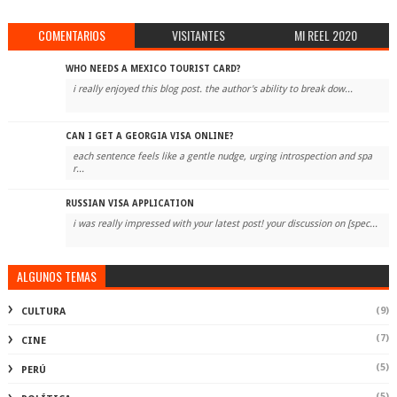
COMENTARIOS
VISITANTES
MI REEL 2020
WHO NEEDS A MEXICO TOURIST CARD?
i really enjoyed this blog post. the author's ability to break dow...
CAN I GET A GEORGIA VISA ONLINE?
each sentence feels like a gentle nudge, urging introspection and spa
r...
RUSSIAN VISA APPLICATION
i was really impressed with your latest post! your discussion on [spec...
ALGUNOS TEMAS
(9)
CULTURA
(7)
CINE
(5)
PERÚ
(5)