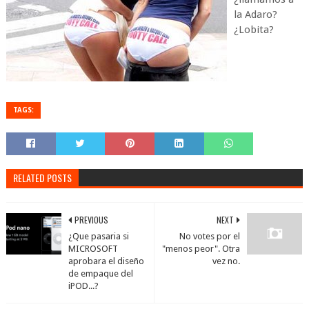
la Adaro?
¿Lobita?
TAGS:
RELATED POSTS
PREVIOUS
NEXT
¿Que pasaria si
No votes por el
MICROSOFT
"menos peor". Otra
aprobara el diseño
vez no.
de empaque del
iPOD...?